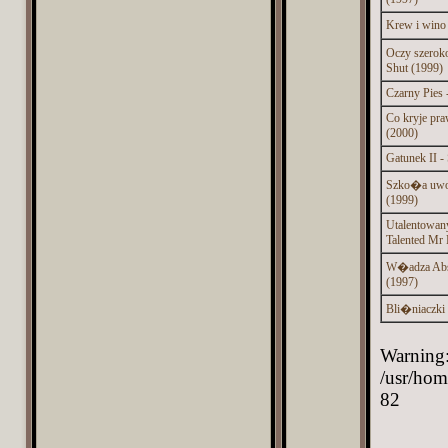
Krew i wino
Oczy szerok
Shut (1999)
Czarny Pies 
Co kryje pra
(2000)
Gatunek II - 
Szko�a uwod
(1999)
Utalentowany
Talented Mr 
W�adza Abso
(1997)
Bli�niaczki 
Warning:
/usr/hom
82