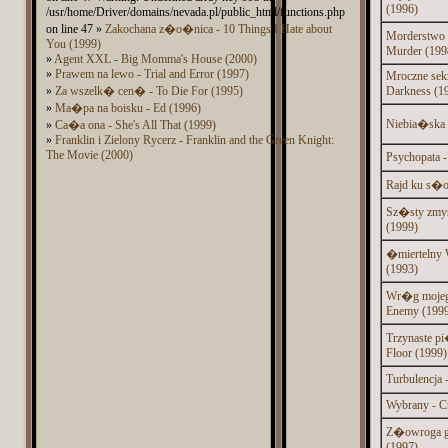
(1996)
/usr/home/Driver/domains/nevada.pl/public_html/functions.php
on line 47 »
Zakochana z�o�nica - 10 Things I Hate about
Morderstwo 
You (1999)
Murder (199
»
Agent XXL - Big Momma's House (2000)
»
Prawem na lewo - Trial and Error (1997)
Mroczne sekr
»
Za wszelk� cen� - To Die For (1995)
Darkness (1
»
Ma�pa na boisku - Ed (1996)
Niebia�ska 
»
Ca�a ona - She's All That (1999)
»
Franklin i Zielony Rycerz - Franklin and the Green Knight:
The Movie (2000)
Psychopata -
Rajd ku s�o
Sz�sty zmys
(1999)
�miertelny W
(1993)
Wr�g mojeg
Enemy (199
Trzynaste pi
Floor (1999)
Turbulencja 
Wybrany - C
Z�owroga g
(1997)