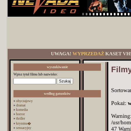
UWAGA!
WYPRZEDAŻ
KASET VH
wyszukiwanie
Filmy
Wpisz tytuł filmu lub nazwisko:
Sortowa
według gatunków
»
obyczajowy
Pokaż:
w
»
dramat
»
komedia
»
horror
Warning:
»
thriller
/usr/hom
»
krymina�
»
sensacyjny
47 Warni