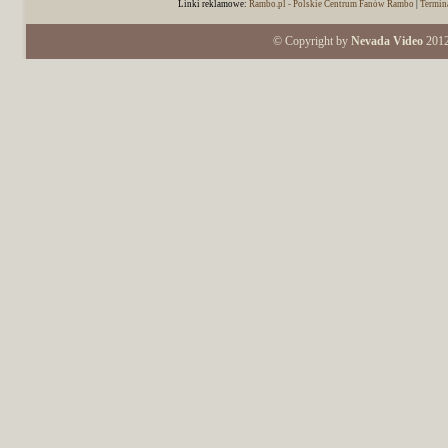
Linki reklamowe:
Rambo.pl - Polskie Centrum Fanów Rambo
|
Termin
© Copyright by
Nevada Video
2012