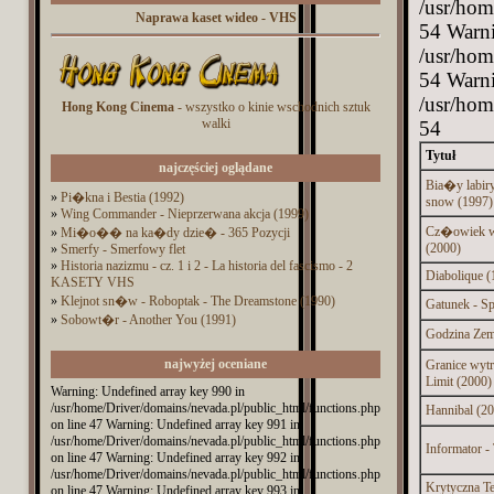
/usr/hom
Naprawa kaset wideo - VHS
54 Warni
/usr/hom
54 Warni
/usr/hom
Hong Kong Cinema
- wszystko o kinie wschodnich sztuk
walki
54
Tytuł
najczęściej oglądane
Bia�y labiryn
»
Pi�kna i Bestia (1992)
snow (1997)
»
Wing Commander - Nieprzerwana akcja (1999)
Cz�owiek w
»
Mi�o�� na ka�dy dzie� - 365 Pozycji
(2000)
»
Smerfy - Smerfowy flet
»
Historia nazizmu - cz. 1 i 2 - La historia del fascismo - 2
Diabolique (
KASETY VHS
»
Klejnot sn�w - Roboptak - The Dreamstone (1990)
Gatunek - Sp
»
Sobowt�r - Another You (1991)
Godzina Zem
najwyżej oceniane
Granice wyt
Limit (2000)
Warning: Undefined array key 990 in
/usr/home/Driver/domains/nevada.pl/public_html/functions.php
Hannibal (2
on line 47 Warning: Undefined array key 991 in
/usr/home/Driver/domains/nevada.pl/public_html/functions.php
Informator -
on line 47 Warning: Undefined array key 992 in
/usr/home/Driver/domains/nevada.pl/public_html/functions.php
Krytyczna Te
on line 47 Warning: Undefined array key 993 in