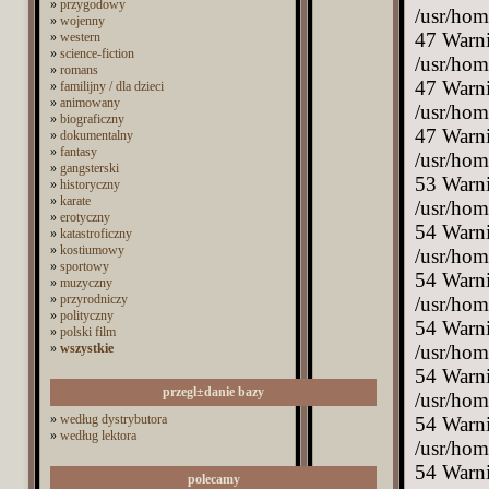
»
przygodowy
/usr/hom
»
wojenny
47 Warni
»
western
»
science-fiction
/usr/hom
»
romans
47 Warni
»
familijny / dla dzieci
»
animowany
/usr/hom
»
biograficzny
47 Warni
»
dokumentalny
»
fantasy
/usr/hom
»
gangsterski
53 Warni
»
historyczny
»
karate
/usr/hom
»
erotyczny
54 Warni
»
katastroficzny
»
kostiumowy
/usr/hom
»
sportowy
54 Warni
»
muzyczny
»
przyrodniczy
/usr/hom
»
polityczny
54 Warni
»
polski film
»
wszystkie
/usr/hom
54 Warni
przegl±danie bazy
/usr/hom
»
według dystrybutora
54 Warni
»
według lektora
/usr/hom
54 Warni
polecamy